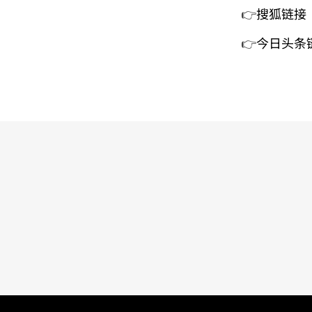
👉
搜狐链接
👉
今日头条