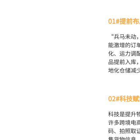
01#提前
“兵马未动
能激增的订
化、运力调
品提前入库
地化仓储减
02#科技
科技是提升
许多跨境电
码、拍照取
集货物信息