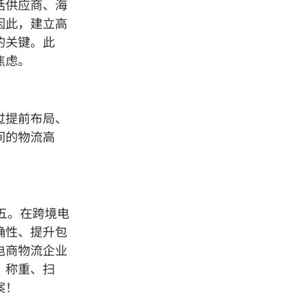
括供应商、海
因此，建立高
的关键。此
焦虑。
过提前布局、
间的物流高
五。在跨境电
确性、提升包
电商物流企业
、称重、扫
案！