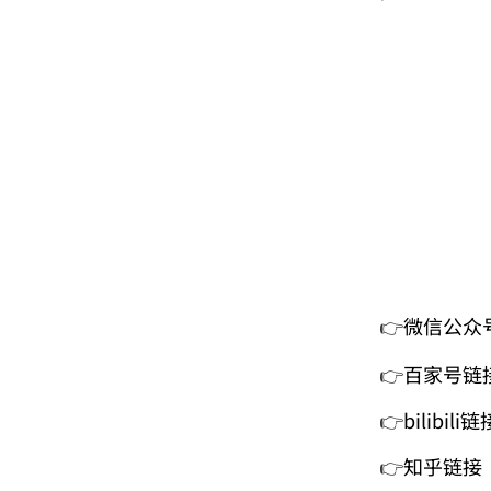
'
👉
微信公众
👉
百家号链
👉
bilibili链
👉
知乎链接